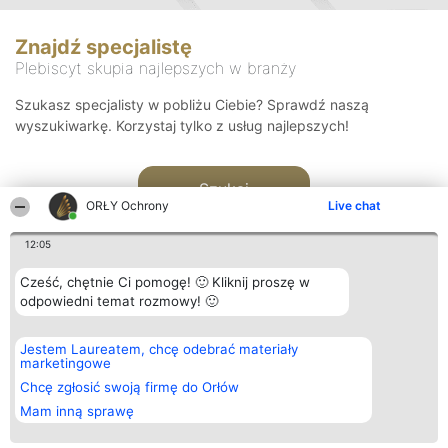
Znajdź specjalistę
Plebiscyt skupia najlepszych w branży
Szukasz specjalisty w pobliżu Ciebie? Sprawdź naszą
wyszukiwarkę. Korzystaj tylko z usług najlepszych!
Szukaj
ORŁY Ochrony
Live chat
12:05
Cześć, chętnie Ci pomogę! 🙂 Kliknij proszę w
odpowiedni temat rozmowy! 🙂
Organizator plebiscytu
Plebiscyt
Kontakt
Jestem Laureatem, chcę odebrać materiały
Bright Side Solutions sp. z o.
Laureaci
Kontakt
marketingowe
o. sp. k.
Lista
ul. Ruska 22
wszystkich
Chcę zgłosić swoją firmę do Orłów
Wrocław 50-079
Laureatów
Mam inną sprawę
KRS 0000749100 | Regon
Zasady
381313360 | NIP 8943132676
Regulamin
+48 508 492 400
Polityka