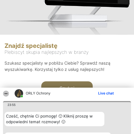
Znajdź specjalistę
Plebiscyt skupia najlepszych w branży
Szukasz specjalisty w pobliżu Ciebie? Sprawdź naszą
wyszukiwarkę. Korzystaj tylko z usług najlepszych!
Szukaj
ORŁY Ochrony
Live chat
23:55
Cześć, chętnie Ci pomogę! 🙂 Kliknij proszę w
odpowiedni temat rozmowy! 🙂
Organizator plebiscytu
Plebiscyt
Kontakt