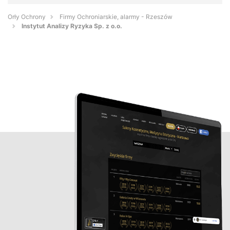
Orły Ochrony
Firmy Ochroniarskie, alarmy - Rzeszów
Instytut Analizy Ryzyka Sp. z o.o.