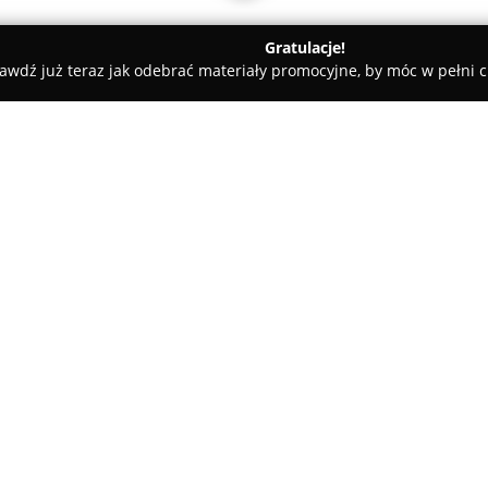
Gratulacje!
awdź już teraz jak odebrać materiały promocyjne, by móc w pełni c
obrzeg
MultiTech - Monitoring i Systemy Zabezpieczeń
abezpieczeń
O firmie:
MultiTech
to firma z Kołobrze
zabezpieczeń oraz technologia
usług obejmujących montaż mo
zaawansowanych kamer HD oraz
Pokaż więcej >>
alarmowych, które skutecznie z
proponowanych rozwiązań znajd
odgrywające istotną rolę w zw
obiektów.