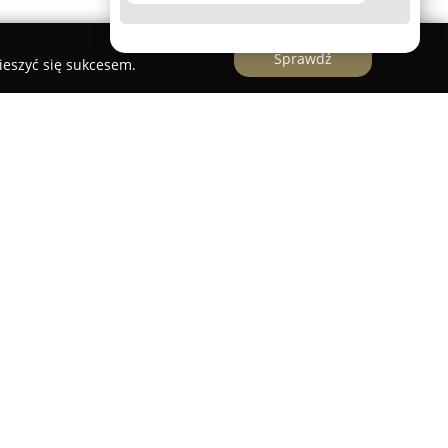
Sprawdź
ieszyć się sukcesem.
gu specjalizująca się w nowoczesnych systemach
ch ochronnych. Podmiot oferuje szeroką gamę
nitoringu wizyjnego z zastosowaniem
 instalację profesjonalnych systemów
abezpieczają zarówno mienie, jak i osoby. Wśród
ują się również instalacje przeciwpożarowe,
iększaniu poziomu bezpieczeństwa różnych