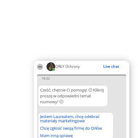
ORŁY Ochrony
Live chat
18:22
Cześć, chętnie Ci pomogę! 🙂 Kliknij
proszę w odpowiedni temat
rozmowy! 🙂
Jestem Laureatem, chcę odebrać
materiały marketingowe
Chcę zgłosić swoją firmę do Orłów
Mam inną sprawę