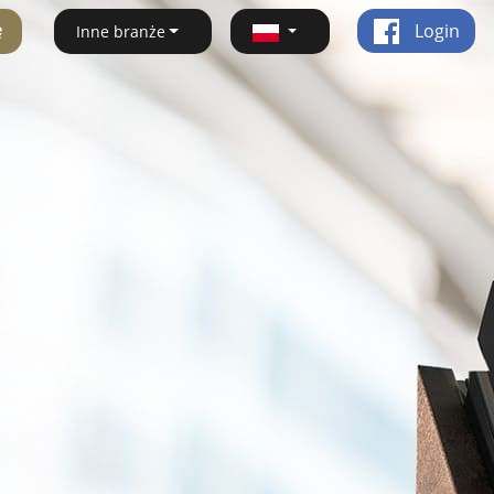
ę
Login
Inne branże