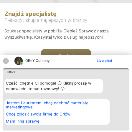
Znajdź specjalistę
Plebiscyt skupia najlepszych w branży
Szukasz specjalisty w pobliżu Ciebie? Sprawdź naszą
wyszukiwarkę. Korzystaj tylko z usług najlepszych!
Szukaj
ORŁY Ochrony
Live chat
08:21
Cześć, chętnie Ci pomogę! 🙂 Kliknij proszę w
odpowiedni temat rozmowy! 🙂
Organizator plebiscytu
Plebiscyt
Kontakt
Jestem Laureatem, chcę odebrać materiały
Bright Side Solutions sp. z o.
Laureaci
Kontakt
marketingowe
o. sp. k.
Lista
ul. Ruska 22
wszystkich
Chcę zgłosić swoją firmę do Orłów
Wrocław 50-079
Laureatów
Mam inną sprawę
KRS 0000749100 | Regon
Zasady
381313360 | NIP 8943132676
Regulamin
+48 508 492 400
Polityka