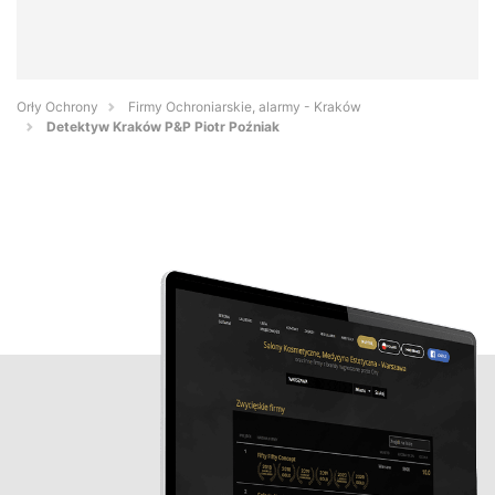
Orły Ochrony
Firmy Ochroniarskie, alarmy - Kraków
Detektyw Kraków P&P Piotr Poźniak