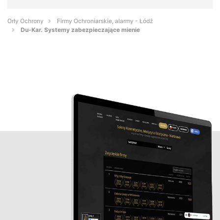
Orły Ochrony
Firmy Ochroniarskie, alarmy - Łódź
Du-Kar. Systemy zabezpieczające mienie