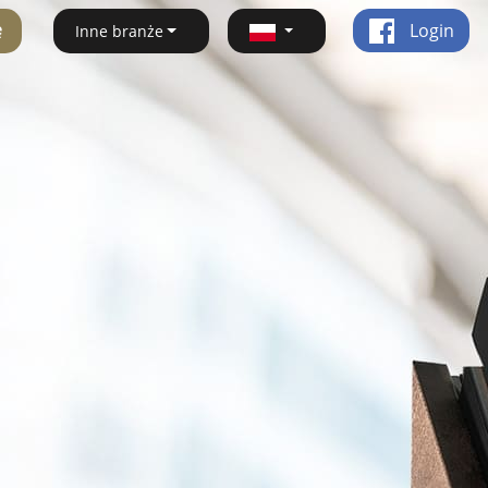
ę
Login
Inne branże