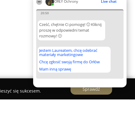
ORŁY Ochrony
Live chat
20:50
Cześć, chętnie Ci pomogę! 🙂 Kliknij
proszę w odpowiedni temat
rozmowy! 🙂
Jestem Laureatem, chcę odebrać
materiały marketingowe
Chcę zgłosić swoją firmę do Orłów
Mam inną sprawę
Sprawdź
ieszyć się sukcesem.