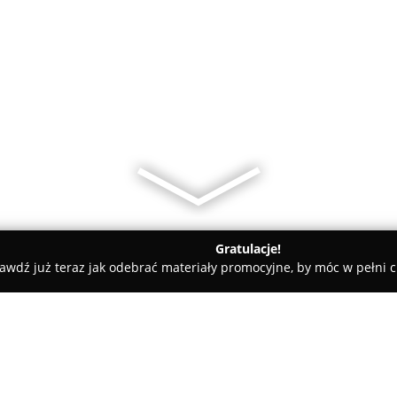
Gratulacje!
awdź już teraz jak odebrać materiały promocyjne, by móc w pełni c
sno
Delta Security Piotr Szubert