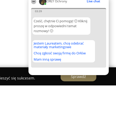
ORŁY Ochrony
Live chat
03:39
Cześć, chętnie Ci pomogę! 🙂 Kliknij
proszę w odpowiedni temat
rozmowy! 🙂
Jestem Laureatem, chcę odebrać
materiały marketingowe
Chcę zgłosić swoją firmę do Orłów
Mam inną sprawę
Sprawdź
ieszyć się sukcesem.