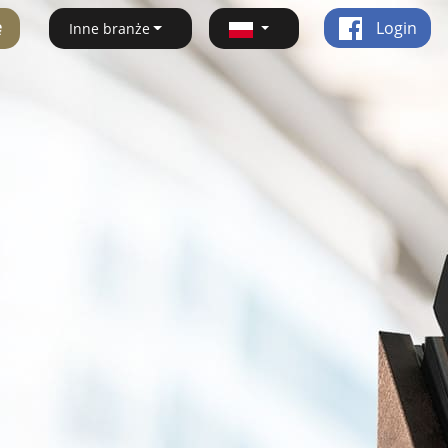
ę
Login
Inne branże