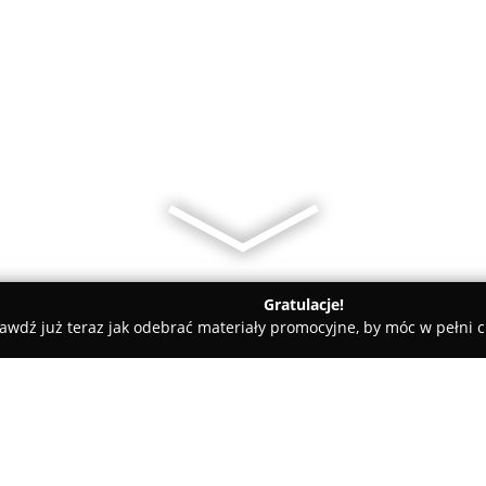
Gratulacje!
awdź już teraz jak odebrać materiały promocyjne, by móc w pełni c
iat włoszczowski
Bos. Biuro ochrony specjalnej. Pośpiech J.