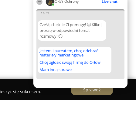
ORŁY Ochrony
Live chat
16:59
Cześć, chętnie Ci pomogę! 🙂 Kliknij
proszę w odpowiedni temat
rozmowy! 🙂
Jestem Laureatem, chcę odebrać
materiały marketingowe
Chcę zgłosić swoją firmę do Orłów
Mam inną sprawę
Sprawdź
ieszyć się sukcesem.