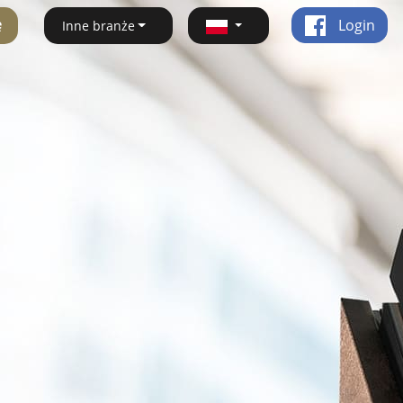
ę
Login
Inne branże