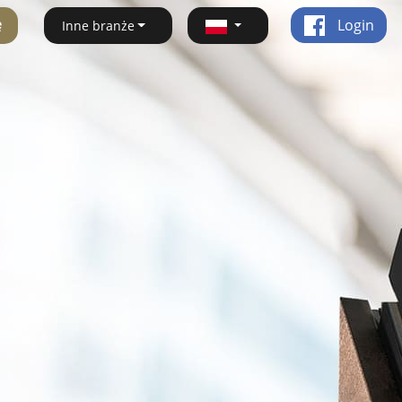
ę
Login
Inne branże