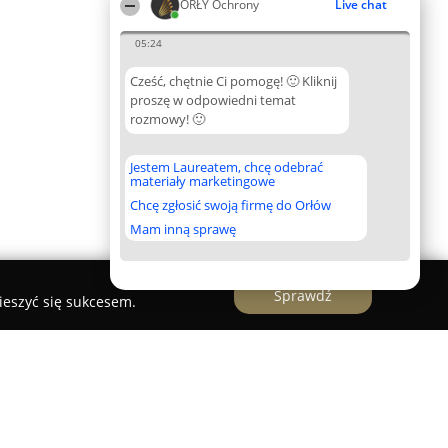
ORŁY Ochrony
Live chat
05:24
Cześć, chętnie Ci pomogę! 🙂 Kliknij
proszę w odpowiedni temat
rozmowy! 🙂
Jestem Laureatem, chcę odebrać
materiały marketingowe
Chcę zgłosić swoją firmę do Orłów
Mam inną sprawę
Sprawdź
ieszyć się sukcesem.