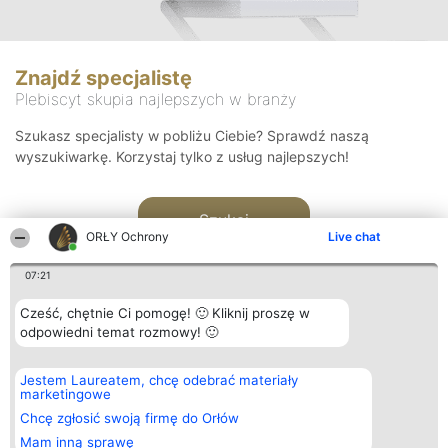
Znajdź specjalistę
Plebiscyt skupia najlepszych w branży
Szukasz specjalisty w pobliżu Ciebie? Sprawdź naszą
wyszukiwarkę. Korzystaj tylko z usług najlepszych!
Szukaj
ORŁY Ochrony
Live chat
07:21
Cześć, chętnie Ci pomogę! 🙂 Kliknij proszę w
odpowiedni temat rozmowy! 🙂
Organizator plebiscytu
Plebiscyt
Kontakt
Jestem Laureatem, chcę odebrać materiały
Bright Side Solutions sp. z o.
Laureaci
Kontakt
marketingowe
o. sp. k.
Lista
ul. Ruska 22
wszystkich
Chcę zgłosić swoją firmę do Orłów
Wrocław 50-079
Laureatów
Mam inną sprawę
KRS 0000749100 | Regon
Zasady