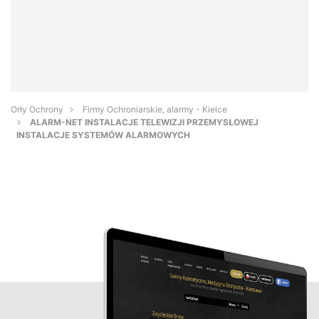
Orły Ochrony
Firmy Ochroniarskie, alarmy - Kielce
ALARM-NET INSTALACJE TELEWIZJI PRZEMYSŁOWEJ
INSTALACJE SYSTEMÓW ALARMOWYCH