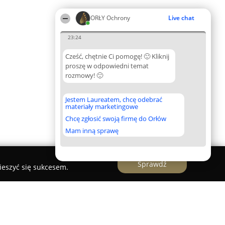
ORŁY Ochrony
Live chat
23:24
Cześć, chętnie Ci pomogę! 🙂 Kliknij
proszę w odpowiedni temat
rozmowy! 🙂
Jestem Laureatem, chcę odebrać
materiały marketingowe
Chcę zgłosić swoją firmę do Orłów
Mam inną sprawę
Sprawdź
ieszyć się sukcesem.