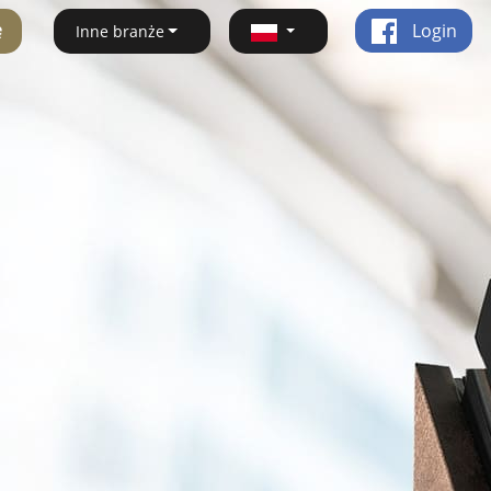
ę
Login
Inne branże