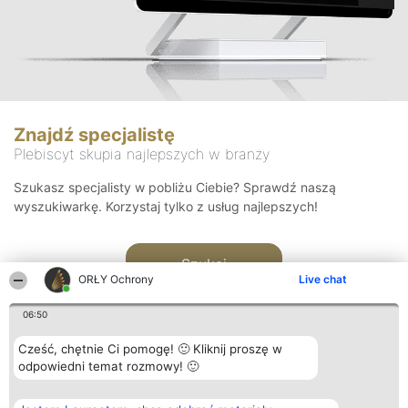
Znajdź specjalistę
Plebiscyt skupia najlepszych w branży
Szukasz specjalisty w pobliżu Ciebie? Sprawdź naszą
wyszukiwarkę. Korzystaj tylko z usług najlepszych!
Szukaj
ORŁY Ochrony
Live chat
06:50
Cześć, chętnie Ci pomogę! 🙂 Kliknij proszę w
odpowiedni temat rozmowy! 🙂
Organizator plebiscytu
Plebiscyt
Kontakt