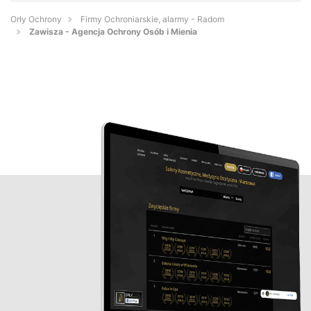
Orły Ochrony
Firmy Ochroniarskie, alarmy - Radom
Zawisza - Agencja Ochrony Osób i Mienia