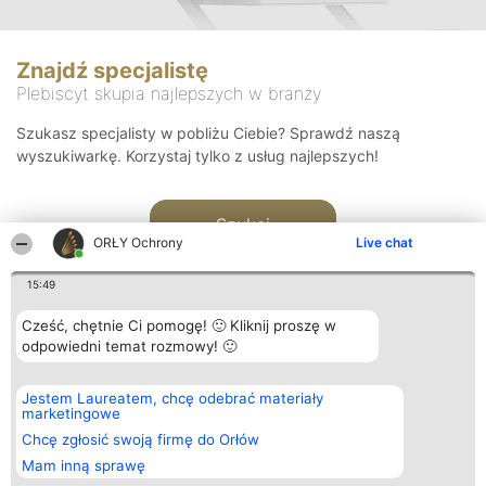
Znajdź specjalistę
Plebiscyt skupia najlepszych w branży
Szukasz specjalisty w pobliżu Ciebie? Sprawdź naszą
wyszukiwarkę. Korzystaj tylko z usług najlepszych!
Szukaj
ORŁY Ochrony
Live chat
15:49
Cześć, chętnie Ci pomogę! 🙂 Kliknij proszę w
odpowiedni temat rozmowy! 🙂
Organizator plebiscytu
Plebiscyt
Kontakt
Jestem Laureatem, chcę odebrać materiały
Bright Side Solutions sp. z o.
Laureaci
Kontakt
marketingowe
o. sp. k.
Lista
ul. Ruska 22
wszystkich
Chcę zgłosić swoją firmę do Orłów
Wrocław 50-079
Laureatów
Mam inną sprawę
KRS 0000749100 | Regon
Zasady
381313360 | NIP 8943132676
Regulamin