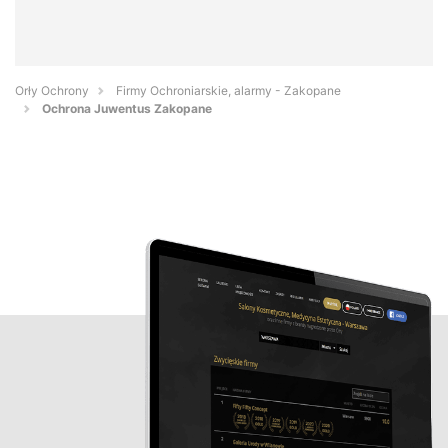
Orły Ochrony
Firmy Ochroniarskie, alarmy - Zakopane
Ochrona Juwentus Zakopane