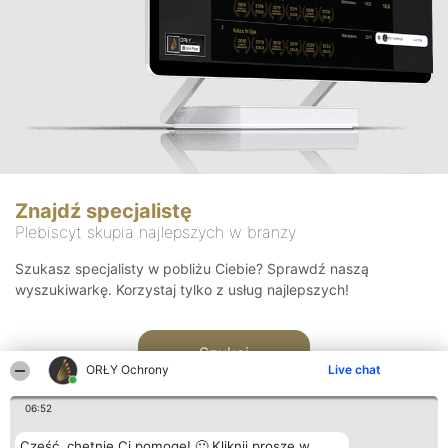
Znajdź specjalistę
Plebiscyt skupia najlepszych w branży
Szukasz specjalisty w pobliżu Ciebie? Sprawdź naszą
wyszukiwarkę. Korzystaj tylko z usług najlepszych!
Szukaj
ORŁY Ochrony
Live chat
06:52
Cześć, chętnie Ci pomogę! 🙂 Kliknij proszę w