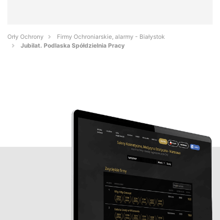
Orły Ochrony
Firmy Ochroniarskie, alarmy - Białystok
Jubilat. Podlaska Spółdzielnia Pracy