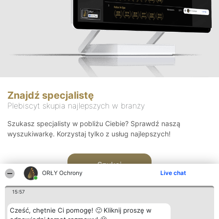
Znajdź specjalistę
Plebiscyt skupia najlepszych w branży
Szukasz specjalisty w pobliżu Ciebie? Sprawdź naszą
wyszukiwarkę. Korzystaj tylko z usług najlepszych!
Szukaj
ORŁY Ochrony
Live chat
15:57
Cześć, chętnie Ci pomogę! 🙂 Kliknij proszę w