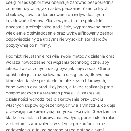
usług przedsiębiorstwa obejmuje zarówno bezpośrednią
ochronę fizyczną, jak i zabezpieczanie różnorodnych
obiektów, zawsze dostosowane do indywidualnych
oczekiwań klientów. Kluczowym atutem spółdzielni
pozostaje profesjonalne podejście, wypracowane przez
wieloletnie doświadczenie oraz wykwalifikowany zespół
odpowiedzialny za utrzymanie wysokich standardów i
pozytywnej opinii firmy.
Podmiot nieustannie rozwija swoje metody działania oraz
wdraża nowoczesne rozwiązania technologiczne, aby
jakość świadczonych usług była jak najwyższa. Oferta
spółdzielni jest rozbudowana o usługi porządkowe, na
które składa się sprzątanie pomieszczeń biurowych,
handlowych czy produkcyjnych, a także realizacja prac
gospodarczych na terenach posesji. W zakres jej
działalności wchodzi też plakatowanie przy użyciu
własnych słupów ogłoszeniowych w Białymstoku, co daje
przewagę konkurencyjną na rynku lokalnym. Spółdzielnia
kładzie nacisk na budowanie trwałych, partnerskich relacji
z klientami, zapewnienie wzajemnego zaufania oraz
zadowolenia, a także ochronę przed potencjalnymi