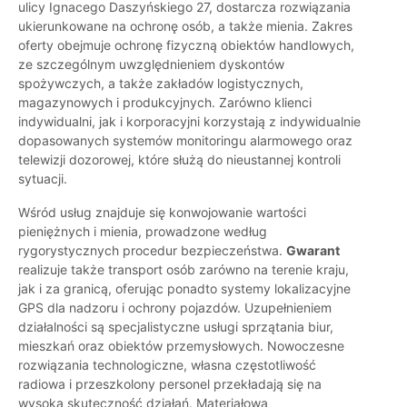
ulicy Ignacego Daszyńskiego 27, dostarcza rozwiązania
ukierunkowane na ochronę osób, a także mienia. Zakres
oferty obejmuje ochronę fizyczną obiektów handlowych,
ze szczególnym uwzględnieniem dyskontów
spożywczych, a także zakładów logistycznych,
magazynowych i produkcyjnych. Zarówno klienci
indywidualni, jak i korporacyjni korzystają z indywidualnie
dopasowanych systemów monitoringu alarmowego oraz
telewizji dozorowej, które służą do nieustannej kontroli
sytuacji.
Wśród usług znajduje się konwojowanie wartości
pieniężnych i mienia, prowadzone według
rygorystycznych procedur bezpieczeństwa.
Gwarant
realizuje także transport osób zarówno na terenie kraju,
jak i za granicą, oferując ponadto systemy lokalizacyjne
GPS dla nadzoru i ochrony pojazdów. Uzupełnieniem
działalności są specjalistyczne usługi sprzątania biur,
mieszkań oraz obiektów przemysłowych. Nowoczesne
rozwiązania technologiczne, własna częstotliwość
radiowa i przeszkolony personel przekładają się na
wysoką skuteczność działań. Materiałowa