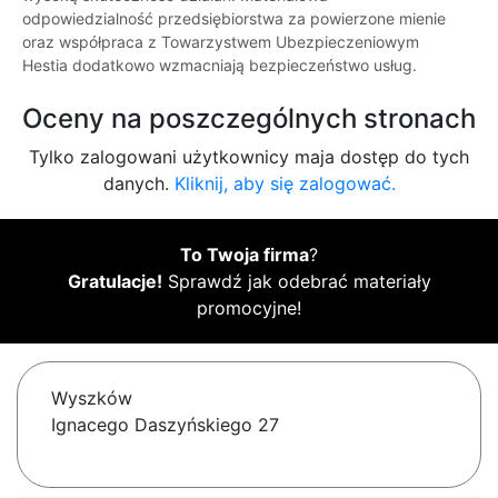
odpowiedzialność przedsiębiorstwa za powierzone mienie
oraz współpraca z Towarzystwem Ubezpieczeniowym
Hestia dodatkowo wzmacniają bezpieczeństwo usług.
Oceny na poszczególnych stronach
Tylko zalogowani użytkownicy maja dostęp do tych
danych.
Kliknij, aby się zalogować.
To Twoja firma
?
Gratulacje!
Sprawdź jak odebrać materiały
promocyjne!
Wyszków
Ignacego Daszyńskiego 27