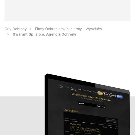
Orły Ochrony
Firmy Ochroniarskie, alarmy - Wyszków
Gwarant Sp. z o.o. Agencja Ochrony