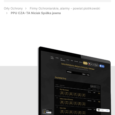
Orły Ochrony
Firmy Ochroniarskie, alarmy - powiat piotrkowski
PPU CZA-TA Niciak Spółka jawna