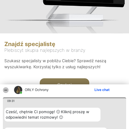
Znajdź specjalistę
Plebiscyt skupia najlepszych w branży
Szukasz specjalisty w pobliżu Ciebie? Sprawdź naszą
wyszukiwarkę. Korzystaj tylko z usług najlepszych!
Szukaj
ORŁY Ochrony
Live chat
09:31
Cześć, chętnie Ci pomogę! 🙂 Kliknij proszę w
odpowiedni temat rozmowy! 🙂
Organizator plebiscytu
Plebiscyt
Kontakt