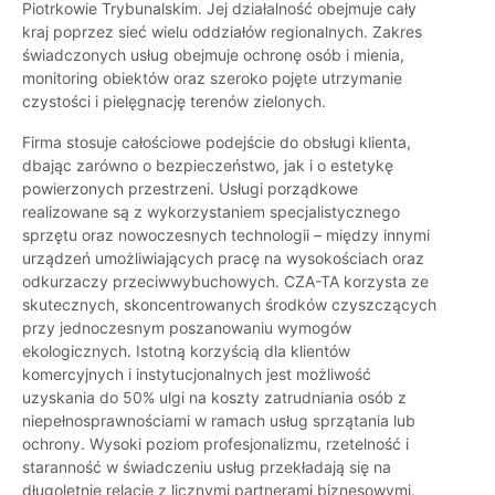
Piotrkowie Trybunalskim. Jej działalność obejmuje cały
kraj poprzez sieć wielu oddziałów regionalnych. Zakres
świadczonych usług obejmuje ochronę osób i mienia,
monitoring obiektów oraz szeroko pojęte utrzymanie
czystości i pielęgnację terenów zielonych.
Firma stosuje całościowe podejście do obsługi klienta,
dbając zarówno o bezpieczeństwo, jak i o estetykę
powierzonych przestrzeni. Usługi porządkowe
realizowane są z wykorzystaniem specjalistycznego
sprzętu oraz nowoczesnych technologii – między innymi
urządzeń umożliwiających pracę na wysokościach oraz
odkurzaczy przeciwwybuchowych. CZA-TA korzysta ze
skutecznych, skoncentrowanych środków czyszczących
przy jednoczesnym poszanowaniu wymogów
ekologicznych. Istotną korzyścią dla klientów
komercyjnych i instytucjonalnych jest możliwość
uzyskania do 50% ulgi na koszty zatrudniania osób z
niepełnosprawnościami w ramach usług sprzątania lub
ochrony. Wysoki poziom profesjonalizmu, rzetelność i
staranność w świadczeniu usług przekładają się na
długoletnie relacje z licznymi partnerami biznesowymi.