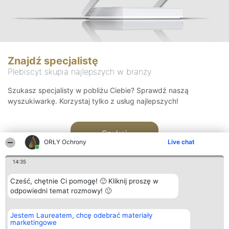
Znajdź specjalistę
Plebiscyt skupia najlepszych w branży
Szukasz specjalisty w pobliżu Ciebie? Sprawdź naszą
wyszukiwarkę. Korzystaj tylko z usług najlepszych!
Szukaj
ORŁY Ochrony
Live chat
14:35
Cześć, chętnie Ci pomogę! 🙂 Kliknij proszę w
odpowiedni temat rozmowy! 🙂
Organizator plebiscytu
Plebiscyt
Kontakt
Jestem Laureatem, chcę odebrać materiały
Bright Side Solutions sp. z o.
Laureaci
Kontakt
marketingowe
o. sp. k.
Lista