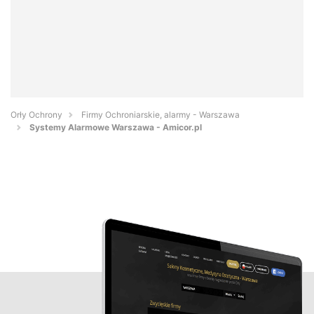
Orły Ochrony
Firmy Ochroniarskie, alarmy - Warszawa
Systemy Alarmowe Warszawa - Amicor.pl