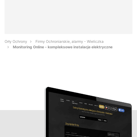
Orły Ochrony
Firmy Ochroniarskie, alarmy - Wieliczka
Monitoring Online - kompleksowe instalacje elektryczne