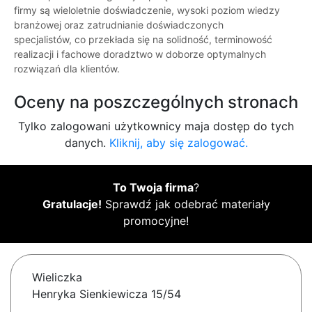
firmy są wieloletnie doświadczenie, wysoki poziom wiedzy
branżowej oraz zatrudnianie doświadczonych
specjalistów, co przekłada się na solidność, terminowość
realizacji i fachowe doradztwo w doborze optymalnych
rozwiązań dla klientów.
Oceny na poszczególnych stronach
Tylko zalogowani użytkownicy maja dostęp do tych
danych.
Kliknij, aby się zalogować.
To Twoja firma
?
Gratulacje!
Sprawdź jak odebrać materiały
promocyjne!
Wieliczka
Henryka Sienkiewicza 15/54