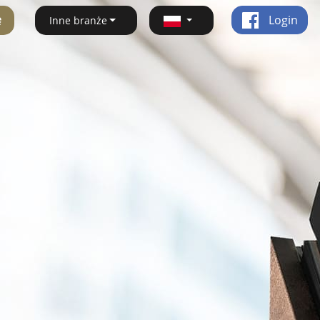
ę
Login
Inne branże