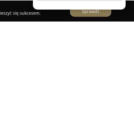
Sprawdź
ieszyć się sukcesem.
ę w Zamieściu w pobliżu Tymbarku, jest firmą
aniu kompleksowych rozwiązań w zakresie
lektrycznych. Od 2020 roku realizuje wdrożenia
wych, obejmując zarówno montaż, jak i
dla swoich klientów.
monitoringu w wersji analogowej i cyfrowej, co
ajątku. Dodatkowo zakres działalności firmy
raz instalacja wideodomofonów, co pozwala na
eństwa i wygody w obiektach mieszkalnych oraz