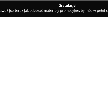
Gratulacje!
awdź już teraz jak odebrać materiały promocyjne, by móc w pełni c
iat limanowski
El-cam Grzegorz Tajduś
O firmie:
EL-CAM
, mająca swoją siedzib
specjalizującą się w dostarcz
zabezpieczeń oraz instalacji e
nowoczesnych systemów alarmo
serwisowanie tych technologii 
Oferta obejmuje także systemy 
umożliwia efektywną ochronę m
uzupełniają usługi doradcze o
podniesienie poziomu bezpiecz