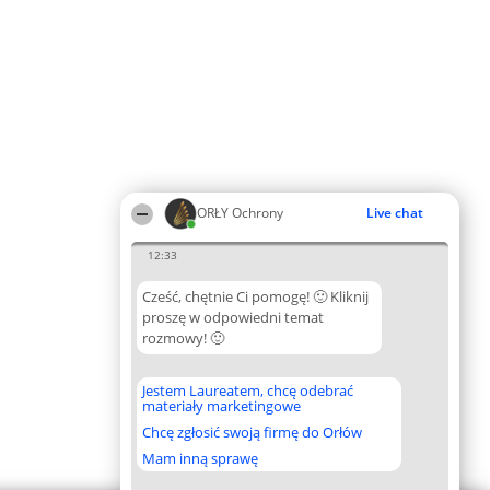
ORŁY Ochrony
Live chat
12:33
Cześć, chętnie Ci pomogę! 🙂 Kliknij
proszę w odpowiedni temat
rozmowy! 🙂
Jestem Laureatem, chcę odebrać
materiały marketingowe
Chcę zgłosić swoją firmę do Orłów
Mam inną sprawę