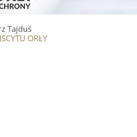
rz Tajduś
ISCYTU ORŁY