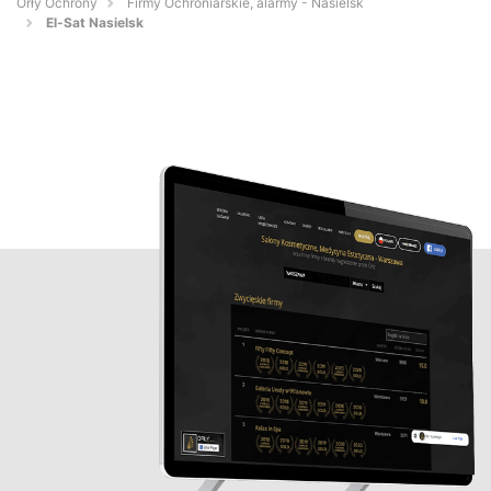
Orły Ochrony
Firmy Ochroniarskie, alarmy - Nasielsk
El-Sat Nasielsk