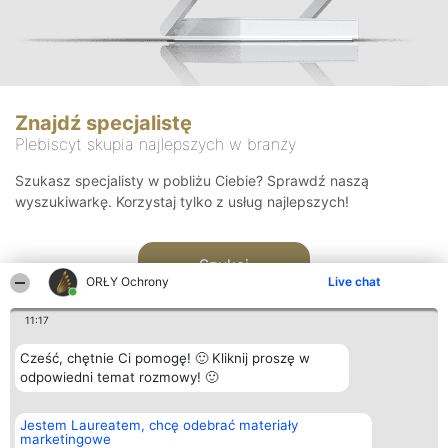
Znajdź specjalistę
Plebiscyt skupia najlepszych w branży
Szukasz specjalisty w pobliżu Ciebie? Sprawdź naszą
wyszukiwarkę. Korzystaj tylko z usług najlepszych!
Szukaj
ORŁY Ochrony
Live chat
11:17
Cześć, chętnie Ci pomogę! 🙂 Kliknij proszę w
odpowiedni temat rozmowy! 🙂
Organizator plebiscytu
Plebiscyt
Kontakt
Jestem Laureatem, chcę odebrać materiały
Bright Side Solutions sp. z o.
Laureaci
Kontakt
marketingowe
o. sp. k.
Lista