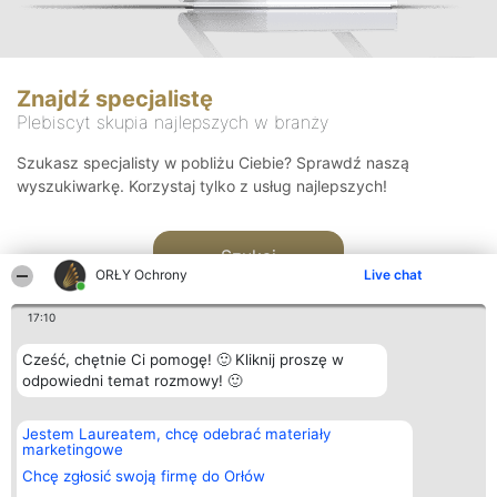
Znajdź specjalistę
Plebiscyt skupia najlepszych w branży
Szukasz specjalisty w pobliżu Ciebie? Sprawdź naszą
wyszukiwarkę. Korzystaj tylko z usług najlepszych!
Szukaj
ORŁY Ochrony
Live chat
17:10
Cześć, chętnie Ci pomogę! 🙂 Kliknij proszę w
odpowiedni temat rozmowy! 🙂
Organizator plebiscytu
Plebiscyt
Kontakt
Jestem Laureatem, chcę odebrać materiały
Bright Side Solutions sp. z o.
Laureaci
Kontakt
marketingowe
o. sp. k.
Lista
ul. Ruska 22
wszystkich
Chcę zgłosić swoją firmę do Orłów
Wrocław 50-079
Laureatów