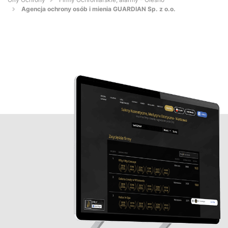
Agencja ochrony osób i mienia GUARDIAN Sp. z o.o.