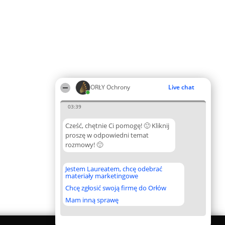
ORŁY Ochrony
Live chat
03:39
Cześć, chętnie Ci pomogę! 🙂 Kliknij
proszę w odpowiedni temat
rozmowy! 🙂
Jestem Laureatem, chcę odebrać
materiały marketingowe
Chcę zgłosić swoją firmę do Orłów
Mam inną sprawę