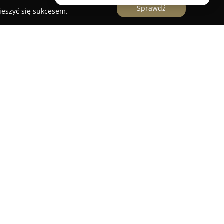
Sprawdź
ieszyć się sukcesem.
KJ Rostkowscy Sp.J.
 „Egida” M.K.J. Rostkowscy Sp.J.
to firma
z siedzibą w Nowym Dworze Mazowieckim. Od
e usługi w zakresie bezpieczeństwa klientów,
ia. Do głównych obszarów działalności
zna ochrona osób, mająca na celu zapewnienie
ytuacjach.
się także ochroną obiektów – zarówno firm, biur,
instytucji publicznych oraz naukowych. Wśród
ię fachowa ochrona wydarzeń masowych, której
czeństwa uczestnikom i sprawnej organizacji