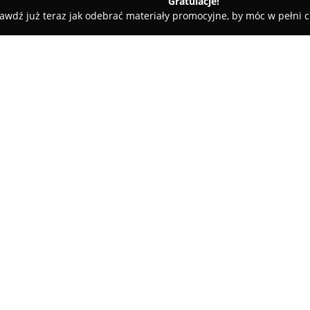
Gratulacje!
awdź już teraz jak odebrać materiały promocyjne, by móc w pełni c
owy Dwór Mazowiecki
Agencja Ochrony Osób i Mienia "Egida" M
ida" MKJ Rostkowscy
O firmie:
Agencja Ochrony Osób i Mienia
działająca w branży ochrony 
1996 roku świadczy kompleksow
obejmując ochronę osób i mien
przedsiębiorstwa należy fizyc
Pokaż więcej >>
bezpieczeństwa w rozmaitych s
Agencja Ochrony Egida zajmuje 
osiedli mieszkaniowych, jak i 
oferowanych usług znajduje s
celem jest zapewnienie bezpie