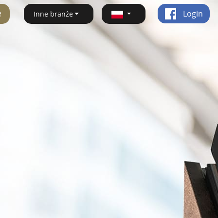
ę
Login
Inne branże