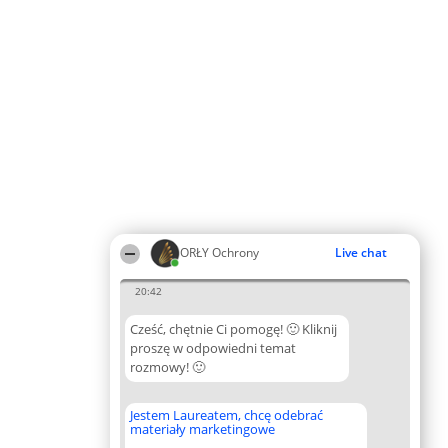
ORŁY Ochrony
Live chat
20:42
Cześć, chętnie Ci pomogę! 🙂 Kliknij
proszę w odpowiedni temat
rozmowy! 🙂
Jestem Laureatem, chcę odebrać
materiały marketingowe