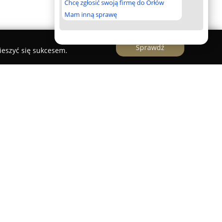
Chcę zgłosić swoją firmę do Orłów
Mam inną sprawę
Sprawdź
ieszyć się sukcesem.
orstwo z Krakowa, skoncentrowane na
 serwisowaniu zaawansowanych systemów
 prywatnych i biznesowych. Oferta firmy obejmuje
 instalacją monitoringu wizyjnego, systemów
w, a jej działalność nastawiona jest na
 spokoju użytkownikom.