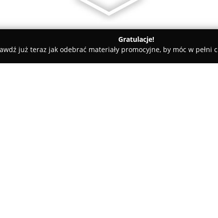
Gratulacje!
awdź już teraz jak odebrać materiały promocyjne, by móc w pełni c
aków
LuKam-Systems
O firmie:
LuKam-Systems
to przedsiębi
opracowywaniu, montażu oraz
ochrony, obsługujące klientów
kompleksowe usługi związane z
Pokaż więcej >>
alarmowych oraz wideodomofonó
zapewnienie bezpieczeństwa i