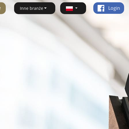
ę
Login
Inne branże