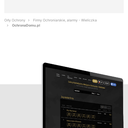
Orły Ochrony
Firmy Ochroniarskie, alarmy - Wieliczka
OchronaDomu.pl