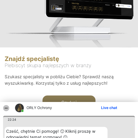
Znajdź specjalistę
Plebiscyt skupia najlepszych w branży
Szukasz specjalisty w pobliżu Ciebie? Sprawdź naszą
wyszukiwarkę. Korzystaj tylko z usług najlepszych!
Szukaj
ORŁY Ochrony
Live chat
22:24
Cześć, chętnie Ci pomogę! 🙂 Kliknij proszę w
odpowiedni temat rozmowy! 🙂