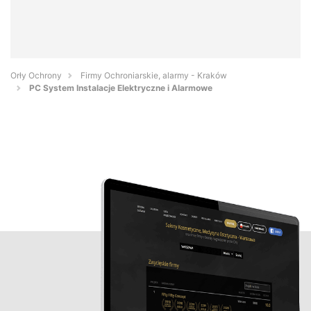
Orły Ochrony
Firmy Ochroniarskie, alarmy - Kraków
PC System Instalacje Elektryczne i Alarmowe