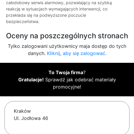
całodobowy serwis alarmowy, pozwalający na szybką
reakcję w sytuacjach wymagających interwencji, co
przekłada się na podwyższone poczucie
bezpieczeństwa.
Oceny na poszczególnych stronach
Tylko zalogowani użytkownicy maja dostęp do tych
danych.
Kliknij, aby się zalogować.
To Twoja firma
?
Gratulacje!
Sprawdź jak odebrać materiały
promocyjne!
Kraków
Ul. Jodłowa 46