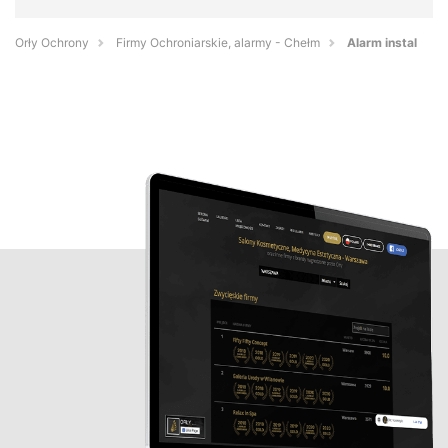
Orły Ochrony
Firmy Ochroniarskie, alarmy - Chełm
Alarm instal