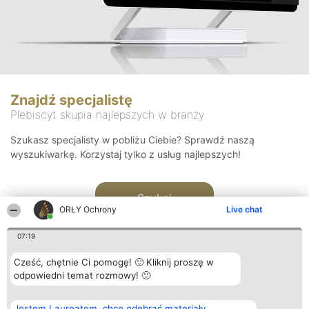
Znajdź specjalistę
Plebiscyt skupia najlepszych w branży
Szukasz specjalisty w pobliżu Ciebie? Sprawdź naszą
wyszukiwarkę. Korzystaj tylko z usług najlepszych!
Szukaj
ORŁY Ochrony
Live chat
07:19
Cześć, chętnie Ci pomogę! 🙂 Kliknij proszę w
odpowiedni temat rozmowy! 🙂
Organizator plebiscytu
Plebiscyt
Kontakt
Jestem Laureatem, chcę odebrać materiały