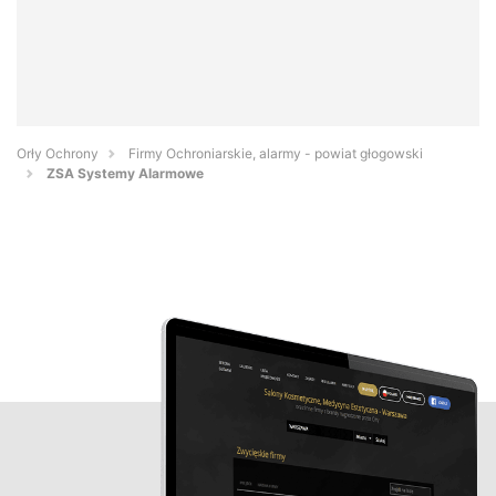
Orły Ochrony
Firmy Ochroniarskie, alarmy - powiat głogowski
ZSA Systemy Alarmowe