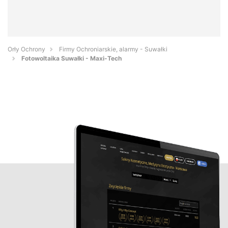
Orły Ochrony
Firmy Ochroniarskie, alarmy - Suwałki
Fotowoltaika Suwałki - Maxi-Tech