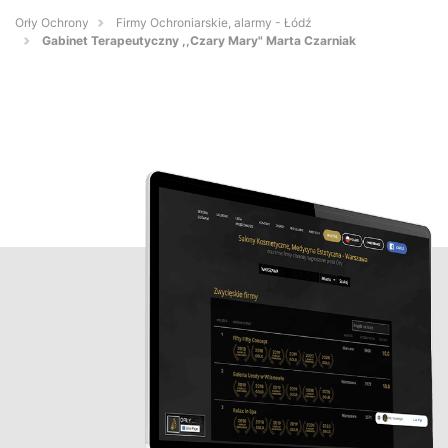
Orły Ochrony
Firmy Ochroniarskie, alarmy - Łódź
Gabinet Terapeutyczny ,,Czary Mary" Marta Czarniak