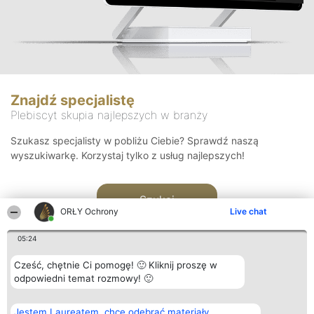
Znajdź specjalistę
Plebiscyt skupia najlepszych w branży
Szukasz specjalisty w pobliżu Ciebie? Sprawdź naszą
wyszukiwarkę. Korzystaj tylko z usług najlepszych!
Szukaj
ORŁY Ochrony
Live chat
05:24
Cześć, chętnie Ci pomogę! 🙂 Kliknij proszę w
odpowiedni temat rozmowy! 🙂
Organizator plebiscytu
Plebiscyt
Kontakt
Jestem Laureatem, chcę odebrać materiały
Bright Side Solutions sp. z o.
Laureaci
Kontakt