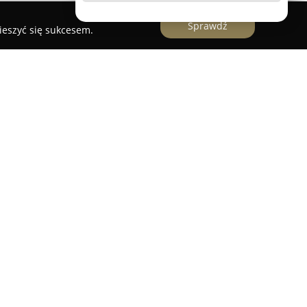
Sprawdź
ieszyć się sukcesem.
ywistyczne, które świadczy szerokie usługi
gruntowną weryfikacją informacji, jak również z
teriału dowodowego. Te działania mają
wiązywania spraw o charakterze prywatnym,
 Zespół firmy tworzą specjaliści o wysokich
kcjonariusze służb mundurowych i specjalnych, co
czność oraz dyskrecję realizowanych zadań.
nym podejściem do trudnych spraw rodzinnych,
owe jest dobro dzieci. W ofercie znajdują się