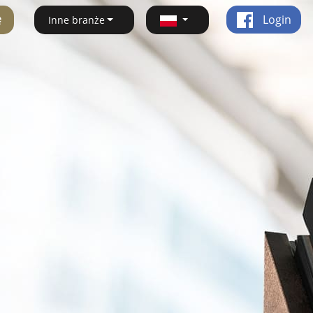
ę
Login
Inne branże