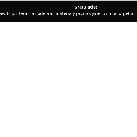
Gratulacje!
awdź już teraz jak odebrać materiały promocyjne, by móc w pełni c
hy
Detektywi ABP
O firmie:
Detektywi ABP
to biuro detekt
związane z pozyskiwaniem oraz 
profesjonalnym zbieraniem ma
znaczenie dla efektywnego roz
Pokaż więcej >>
rodzinnym, a także biznesowym.
kwalifikacjach, w tym byli fun
przekłada się na wysoką skute
Firma wyróżnia się innowacyj
zwłaszcza tych, w których klucz