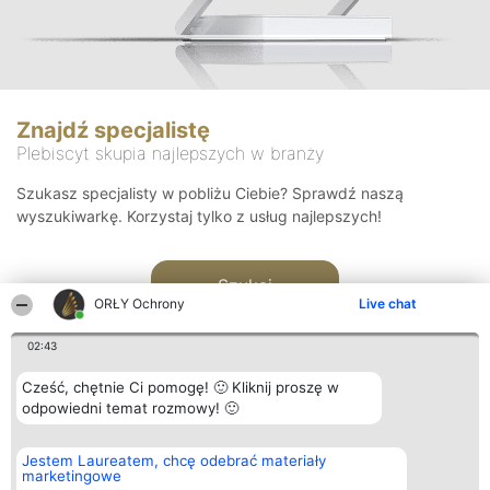
Znajdź specjalistę
Plebiscyt skupia najlepszych w branży
Szukasz specjalisty w pobliżu Ciebie? Sprawdź naszą
wyszukiwarkę. Korzystaj tylko z usług najlepszych!
Szukaj
ORŁY Ochrony
Live chat
02:43
Cześć, chętnie Ci pomogę! 🙂 Kliknij proszę w
odpowiedni temat rozmowy! 🙂
Organizator plebiscytu
Plebiscyt
Kontakt
Jestem Laureatem, chcę odebrać materiały
Bright Side Solutions sp. z o.
Laureaci
Kontakt
marketingowe
o. sp. k.
Lista