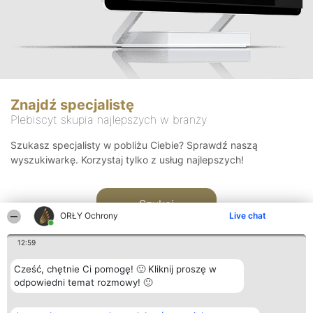
Znajdź specjalistę
Plebiscyt skupia najlepszych w branży
Szukasz specjalisty w pobliżu Ciebie? Sprawdź naszą
wyszukiwarkę. Korzystaj tylko z usług najlepszych!
Szukaj
ORŁY Ochrony
Live chat
12:59
Cześć, chętnie Ci pomogę! 🙂 Kliknij proszę w
odpowiedni temat rozmowy! 🙂
Organizator plebiscytu
Plebiscyt
Kontakt