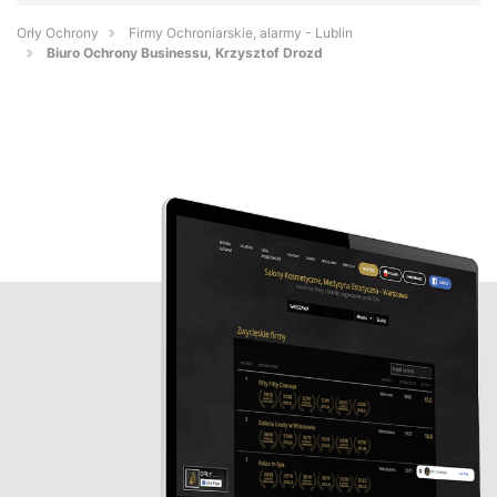
Orły Ochrony
Firmy Ochroniarskie, alarmy - Lublin
Biuro Ochrony Businessu, Krzysztof Drozd