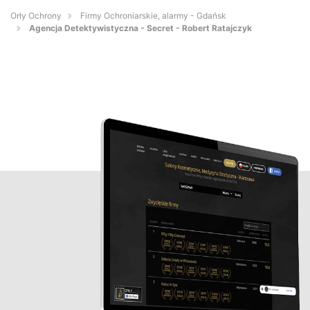
Orły Ochrony
Firmy Ochroniarskie, alarmy - Gdańsk
Agencja Detektywistyczna - Secret - Robert Ratajczyk