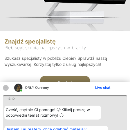
Znajdź specjalistę
Plebiscyt skupia najlepszych w branży
Szukasz specjalisty w pobliżu Ciebie? Sprawdź naszą
wyszukiwarkę. Korzystaj tylko z usług najlepszych!
Szukaj
ORŁY Ochrony
Live chat
17:19
Cześć, chętnie Ci pomogę! 🙂 Kliknij proszę w
odpowiedni temat rozmowy! 🙂
Organizator plebiscytu
Plebiscyt
Kontakt
Jestem Laureatem, chcę odebrać materiały
Bright Side Solutions sp. z o.
Laureaci
Kontakt