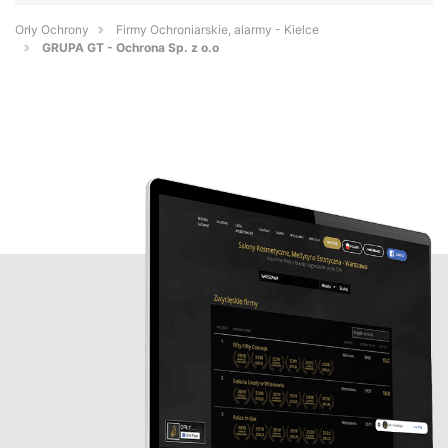
Orły Ochrony
Firmy Ochroniarskie, alarmy - Kielce
GRUPA GT - Ochrona Sp. z o.o