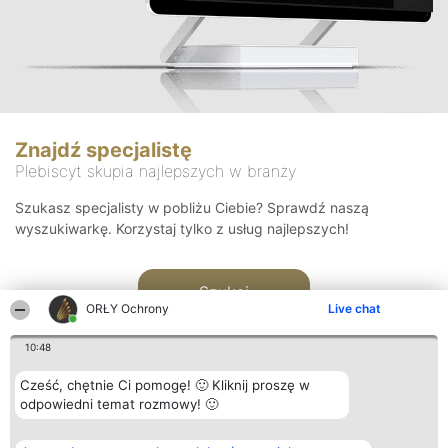
Znajdź specjalistę
Plebiscyt skupia najlepszych w branży
Szukasz specjalisty w pobliżu Ciebie? Sprawdź naszą
wyszukiwarkę. Korzystaj tylko z usług najlepszych!
Szukaj
ORŁY Ochrony
Live chat
10:48
Cześć, chętnie Ci pomogę! 🙂 Kliknij proszę w
odpowiedni temat rozmowy! 🙂
Organizator plebiscytu
Plebiscyt
Kontakt