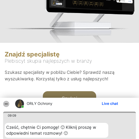
Znajdź specjalistę
Plebiscyt skupia najlepszych w branży
Szukasz specjalisty w pobliżu Ciebie? Sprawdź naszą
wyszukiwarkę. Korzystaj tylko z usług najlepszych!
Szukaj
ORŁY Ochrony
Live chat
09:09
Cześć, chętnie Ci pomogę! 🙂 Kliknij proszę w
odpowiedni temat rozmowy! 🙂