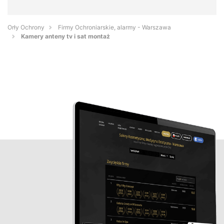
Orły Ochrony
Firmy Ochroniarskie, alarmy - Warszawa
Kamery anteny tv i sat montaż