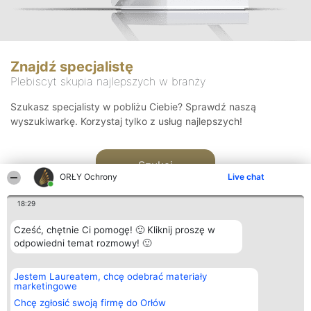
Znajdź specjalistę
Plebiscyt skupia najlepszych w branży
Szukasz specjalisty w pobliżu Ciebie? Sprawdź naszą
wyszukiwarkę. Korzystaj tylko z usług najlepszych!
Szukaj
ORŁY Ochrony
Live chat
18:29
Cześć, chętnie Ci pomogę! 🙂 Kliknij proszę w
odpowiedni temat rozmowy! 🙂
Organizator plebiscytu
Plebiscyt
Kontakt
Jestem Laureatem, chcę odebrać materiały
Bright Side Solutions sp. z o.
Laureaci
Kontakt
marketingowe
o. sp. k.
Lista
ul. Ruska 22
wszystkich
Chcę zgłosić swoją firmę do Orłów
Wrocław 50-079
Laureatów