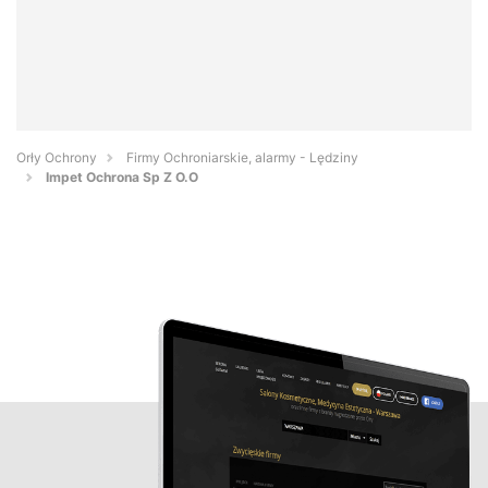
Orły Ochrony
Firmy Ochroniarskie, alarmy - Lędziny
Impet Ochrona Sp Z O.O