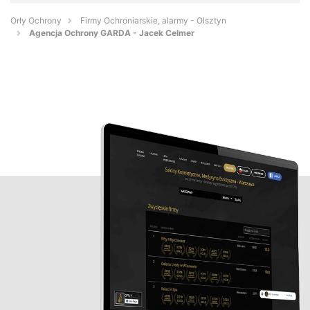
Orły Ochrony
Firmy Ochroniarskie, alarmy - Olsztyn
Agencja Ochrony GARDA - Jacek Celmer