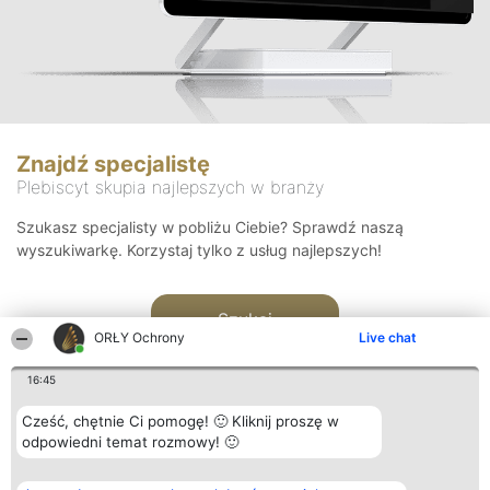
Znajdź specjalistę
Plebiscyt skupia najlepszych w branży
Szukasz specjalisty w pobliżu Ciebie? Sprawdź naszą
wyszukiwarkę. Korzystaj tylko z usług najlepszych!
Szukaj
ORŁY Ochrony
Live chat
16:45
Cześć, chętnie Ci pomogę! 🙂 Kliknij proszę w
odpowiedni temat rozmowy! 🙂
Organizator plebiscytu
Plebiscyt
Kontakt