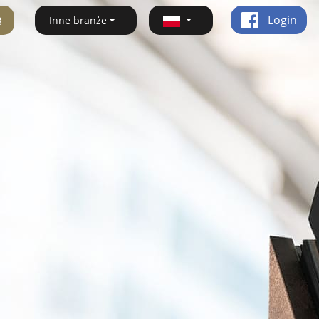
ę
Login
Inne branże