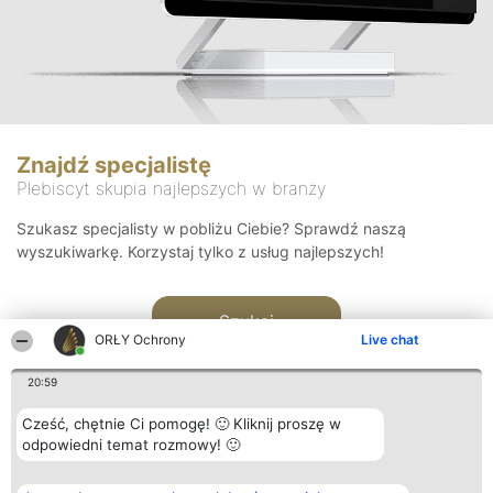
Znajdź specjalistę
Plebiscyt skupia najlepszych w branży
Szukasz specjalisty w pobliżu Ciebie? Sprawdź naszą
wyszukiwarkę. Korzystaj tylko z usług najlepszych!
Szukaj
ORŁY Ochrony
Live chat
20:59
Cześć, chętnie Ci pomogę! 🙂 Kliknij proszę w
odpowiedni temat rozmowy! 🙂
Organizator plebiscytu
Plebiscyt
Kontakt