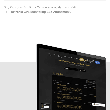
Orły Ochrony
Firmy Ochroniarskie, alarmy - Łódź
Teltronic GPS Monitoring BEZ Abonamentu