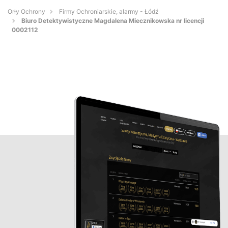
Orły Ochrony
Firmy Ochroniarskie, alarmy - Łódź
Biuro Detektywistyczne Magdalena Miecznikowska nr licencji
0002112