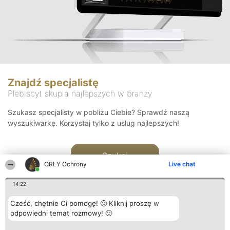
Znajdź specjalistę
Plebiscyt skupia najlepszych w branży
Szukasz specjalisty w pobliżu Ciebie? Sprawdź naszą
wyszukiwarkę. Korzystaj tylko z usług najlepszych!
Szukaj
ORŁY Ochrony
Live chat
14:22
Cześć, chętnie Ci pomogę! 🙂 Kliknij proszę w
odpowiedni temat rozmowy! 🙂