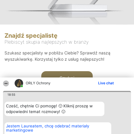
Znajdź specjalistę
Plebiscyt skupia najlepszych w branży
Szukasz specjalisty w pobliżu Ciebie? Sprawdź naszą
wyszukiwarkę. Korzystaj tylko z usług najlepszych!
Szukaj
ORŁY Ochrony
Live chat
18:55
Cześć, chętnie Ci pomogę! 🙂 Kliknij proszę w
odpowiedni temat rozmowy! 🙂
Organizator plebiscytu
Plebiscyt
Kontakt
Jestem Laureatem, chcę odebrać materiały
Bright Side Solutions sp. z o.
Laureaci
Kontakt
marketingowe
o. sp. k.
Lista