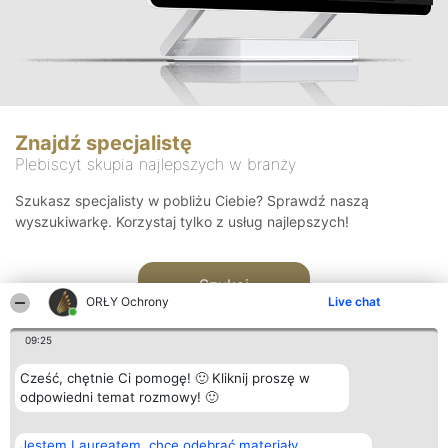
Znajdź specjalistę
Plebiscyt skupia najlepszych w branży
Szukasz specjalisty w pobliżu Ciebie? Sprawdź naszą
wyszukiwarkę. Korzystaj tylko z usług najlepszych!
Szukaj
ORŁY Ochrony
Live chat
09:25
Cześć, chętnie Ci pomogę! 🙂 Kliknij proszę w
odpowiedni temat rozmowy! 🙂
Organizator plebiscytu
Plebiscyt
Kontakt
Jestem Laureatem, chcę odebrać materiały
Bright Side Solutions sp. z o.
Laureaci
Kontakt