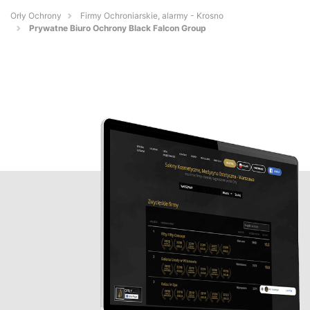
Orły Ochrony
Firmy Ochroniarskie, alarmy - Krosno
Prywatne Biuro Ochrony Black Falcon Group