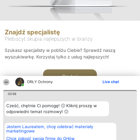
Znajdź specjalistę
Plebiscyt skupia najlepszych w branży
Szukasz specjalisty w pobliżu Ciebie? Sprawdź naszą
wyszukiwarkę. Korzystaj tylko z usług najlepszych!
Szukaj
ORŁY Ochrony
Live chat
03:56
Cześć, chętnie Ci pomogę! 🙂 Kliknij proszę w
odpowiedni temat rozmowy! 🙂
Organizator plebiscytu
Plebiscyt
Kontakt
Jestem Laureatem, chcę odebrać materiały
Bright Side Solutions sp. z o.
Laureaci
Kontakt
marketingowe
o. sp. k.
Lista
ul. Ruska 22
wszystkich
Chcę zgłosić swoją firmę do Orłów