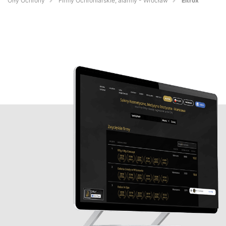
Orły Ochrony
Firmy Ochroniarskie, alarmy - Wrocław
Eltrox