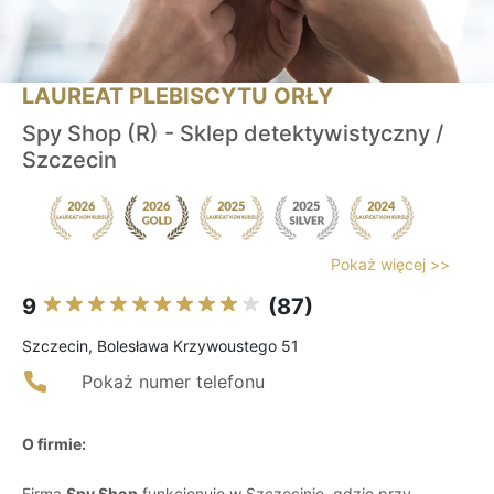
LAUREAT PLEBISCYTU ORŁY
Spy Shop (R) - Sklep detektywistyczny /
Szczecin
Pokaż więcej >>
9
(87)
Szczecin, Bolesława Krzywoustego 51
Pokaż numer telefonu
O firmie:
Firma
Spy Shop
funkcjonuje w Szczecinie, gdzie przy